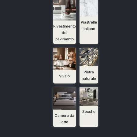
Piastrelle
Rivestimento
italiane
del
pavimento
Pietra
Vivaio
naturale
Zecche
Camera da
letto