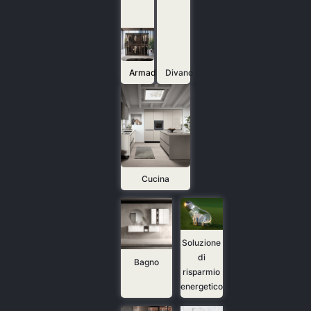
Armadio
Divano
Cucina
Soluzione
di
Bagno
risparmio
energetico