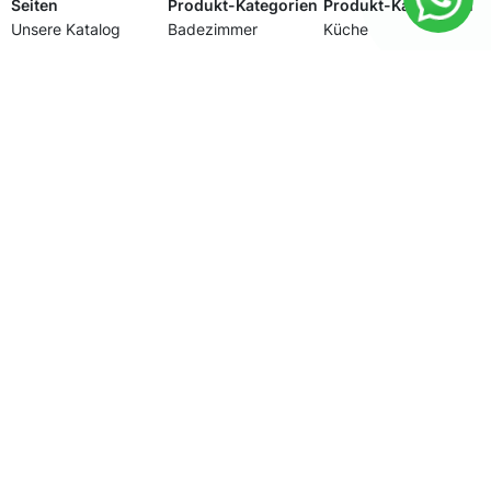
Seiten
Produkt-Kategorien
Produkt-Kategorien
Unsere Katalog
Badezimmer
Küche
Über uns
Energieeinsparungslösung
Schlafzimmer
Kontakt
Floor-covering
Sofa
Impressum
Garderobe
Tables
Datenschutz
Kinderzimmer
Naturstein
Italienische Fliesen