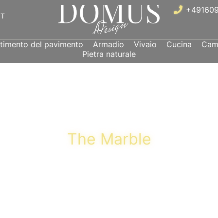
+491609
IT
stimento del pavimento
Armadio
Vivaio
Cucina
Came
Pietra naturale
The Marble