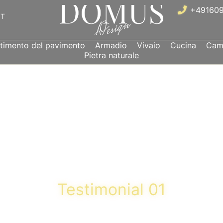
+491609
IT
stimento del pavimento
Armadio
Vivaio
Cucina
Came
Pietra naturale
Testimonial 01